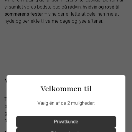
vi samlet vores bedste bud på
rødvin
,
hvidvin
og rosé til
sommerens fester
– vine der er lette at dele, nemme at
nyde og perfekte til varme dage og lyse aftener.
Vin til havefest
Velkommen til
Til havefester er det afslappet, grønt og uformelt. Her
Vælg én af de 2 muligheder:
passer
frisk hvidvin og kølig rosévin
perfekt – vine med
god balance, masser af frugt og en let stil, der fungerer
både før, under og efter maden.
Privatkunde