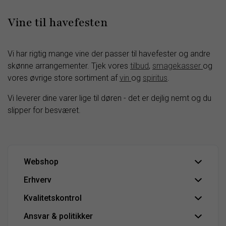
Vine til havefesten
Vi har rigtig mange vine der passer til havefester og andre
skønne arrangementer. Tjek vores
tilbud
,
smagekasser
og
vores øvrige store sortiment af
vin
og
spiritus
.
Vi leverer dine varer lige til døren - det er dejlig nemt og du
slipper for besværet.
Webshop
Erhverv
Om Oskar Davidsen
Handelsbetingelser
Kvalitetskontrol
HoReCa | B2B
Fortryd aftale
Erhvervssalg
Ansvar & politikker
IFS Food-certificering