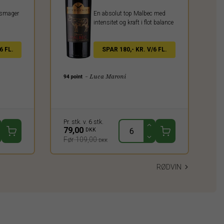
r smager
En absolut top Malbec med
intensitet og kraft i flot balance
6 FL.
SPAR 180,- KR. V/6 FL.
- Luca Maroni
Pr. stk. v. 6 stk.
79,00
DKK
Før 109,00
DKK
RØDVIN