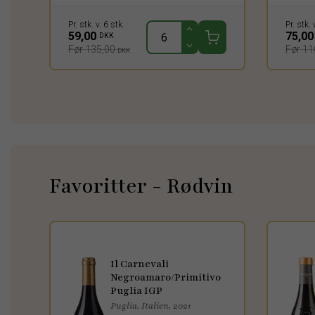
Pr. stk. v. 6 stk.
Pr. stk. 
59,00
75,0
DKK
Før 135,00
Før 11
DKK
Favoritter - Rødvin
Il Carnevali
Negroamaro/Primitivo
Puglia IGP
Puglia, Italien, 2021