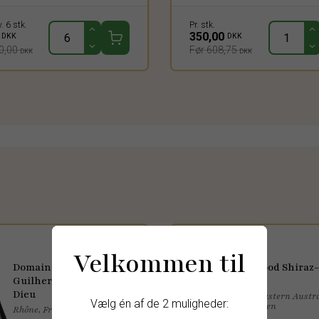
v. 6 stk.
Pr. stk.
0
350,00
DKK
DKK
0,00
Før 608,75
DKK
DKK
Velkommen til
Domaine Dame
Ironwood Shiraz-
Guilherme Plan de
Merlot
Dieu
South Eastern Austra
Vælg én af de 2 muligheder:
Australien
Rhône, Frankrig, 2023