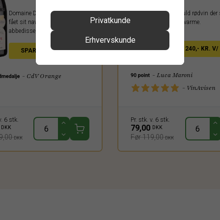
Domaine Dame Guilherme har
En kraftfuld rødvin de
Privatkunde
fået sit navn efter en
af sol og varme.
abbedisse, men der er ikke
Erhvervskunde
meget puritansk over den fede,
lækre og intense rødvin.
SPAR 240,- KR. V/ 
SPAR 540,- V/ MIN 6
FL.
- Luca Maroni
- CdV Orange
- VinAvisen
v. 6 stk.
Pr. stk. v. 6 stk.
0
79,00
DKK
DKK
9,00
Før 119,00
DKK
DKK