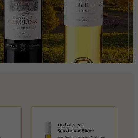
Invivo X, SJP
Sauvignon Blanc
24
Marlborough, New Zealand,