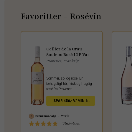
Favoritter - Rosévin
Cellier de la Crau
Souleou Rosé IGP Var
Provence, Frankrig
Sommer, sol og rosé! En
behageligt tør, frisk og frugtig
rosé fra Provence.
SPAR 456,- V/ MIN 6
FL.
- Paris
- VinAvisen