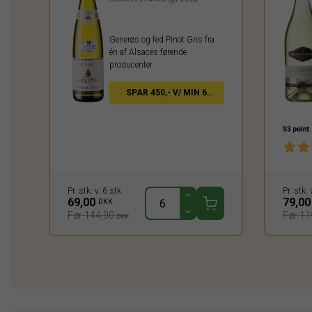
Generøs og fed Pinot Gris fra
én af Alsaces førende
producenter.
SPAR 450,- V/ MIN 6
FL.
Pr. stk. v. 6 stk.
Pr. stk. 
69,00
79,0
DKK
Før 144,00
Før 11
DKK