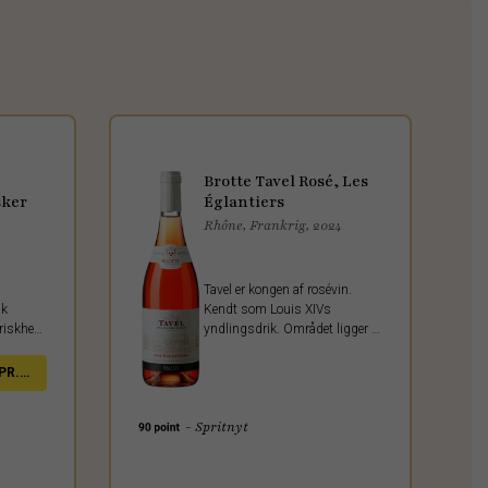
Brotte Tavel Rosé, Les
sker
Églantiers
Rhône, Frankrig, 2024
Tavel er kongen af rosévin.
nk
Kendt som Louis XIVs
riskhed,
yndlingsdrik. Området ligger i
elser –
Rhônedalen, som er mere kendt
 og lette
for sine rødvine, men her
PR.
fremstilles en imponerende
kraftfuld rosévin.
- Spritnyt