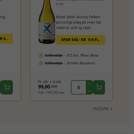
2024
ing.
Ikonet Sarah Jessica Parkers
personlige præg på vinen har
skabt en unik og skøn
Sauvignon Blanc, der med sin
karakteristiske smagsprofil og
N 6
SPAR 540,- KR. V/6 FL.
ultraglatte fornemmelse har
forført enhver. Lige fra flabede
New York til idylliske New
- NZ Int. Wine Show
Zealand.
- Drinks Business
Pr. stk. v. 6 stk.
Pr
99,00
7
DKK
Før 189,00
F
DKK
HVIDVIN