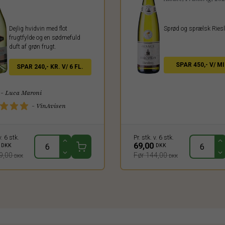
Dejlig hvidvin med flot
Sprød og sprælsk Riesl
frugtfylde og en sødmefuld
duft af grøn frugt.
SPAR 450,- V/ MI
SPAR 240,- KR. V/ 6 FL.
FL.
- Luca Maroni
- VinAvisen
v. 6 stk.
Pr. stk. v. 6 stk.
0
69,00
DKK
DKK
9,00
Før 144,00
DKK
DKK