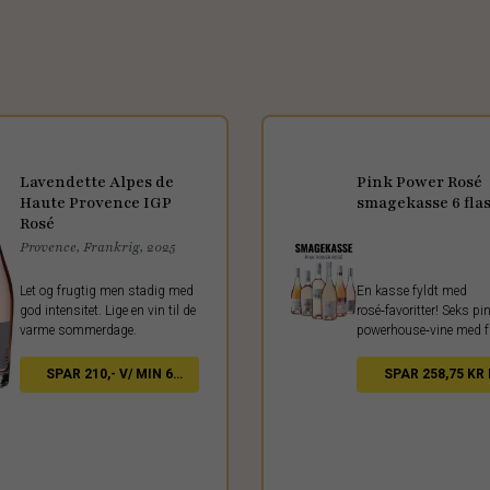
Lavendette Alpes de
Pink Power Rosé
Haute Provence IGP
smagekasse 6 fla
Rosé
Provence, Frankrig, 2025
Let og frugtig men stadig med
En kasse fyldt med
god intensitet. Lige en vin til de
rosé‑favoritter! Seks pi
varme sommerdage.
powerhouse‑vine med f
frugt og forårsfornemm
perfekte til sol, terrasse
SPAR 210,- V/ MIN 6
SPAR 258,75 KR 
retter.
FL.
KASSE