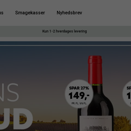
us
Smagekasser
Nyhedsbrev
Kun 1-2 hverdages levering