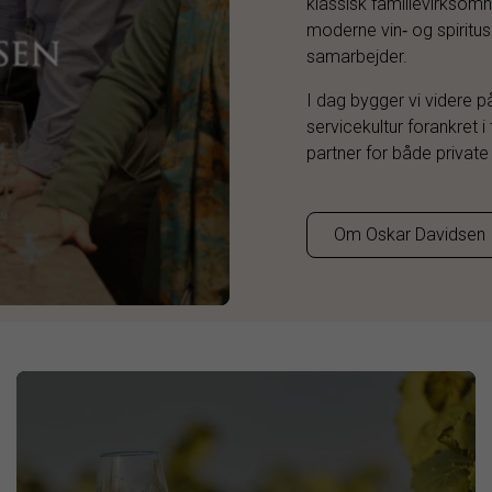
klassisk familievirksomh
moderne vin‑ og spiritu
samarbejder.
I dag bygger vi videre 
servicekultur forankret 
partner for både private
Om Oskar Davidsen