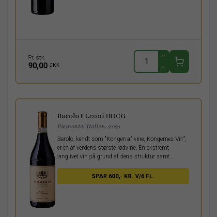
Pr. stk.
90,00
DKK
Barolo I Leoni DOCG
Piemonte, Italien, 2021
Barolo, kendt som "Kongen af vine, Kongernes Vin",
er en af verdens største rødvine. En ekstremt
langlivet vin på grund af dens struktur samt
tanninerne fra Nebbiolo-druen. En elegant, rig og
tannisk vin.
SPAR 600,- KR. V/6 FL.