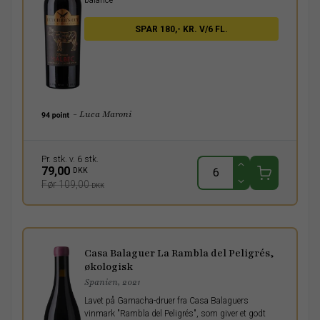
balance
SPAR 180,- KR. V/6 FL.
- Luca Maroni
Pr. stk. v. 6 stk.
79,00
DKK
Før 109,00
DKK
Casa Balaguer La Rambla del Peligrés,
økologisk
Spanien, 2021
Lavet på Garnacha-druer fra Casa Balaguers
vinmark "Rambla del Peligrés", som giver et godt