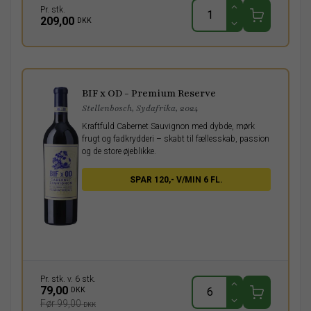
Pr. stk.
209,00
DKK
BIF x OD - Premium Reserve
Stellenbosch, Sydafrika, 2024
Kraftfuld Cabernet Sauvignon med dybde, mørk
frugt og fadkrydderi – skabt til fællesskab, passion
og de store øjeblikke.
SPAR 120,- V/MIN 6 FL.
Pr. stk. v. 6 stk.
79,00
DKK
Før 99,00
DKK