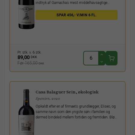
indtryk af Garnachas mest middelhavsagtige
egenskaber.
SPAR 456,- V/MIN 6 FL.
Pr. stk. v. 6 stk.
89,00
DKK
Før 165,00
DKK
Casa Balaguer Sein, økologisk
Spanien, 2020
Opkaldt efter en af firmaets grundlægger, Eliseo, og
samme navn som den yngste søn i familien og
dermed bindeled mellem fortiden og fremtiden. Blød
og rund vin.