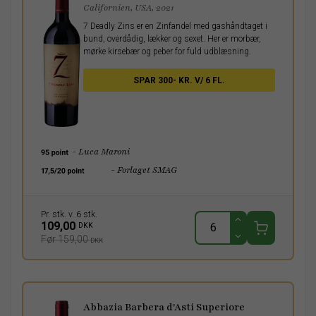
Californien, USA, 2021
7 Deadly Zins er en Zinfandel med gashåndtaget i
bund, overdådig, lækker og sexet. Her er morbær,
mørke kirsebær og peber for fuld udblæsning.
SPAR 300- KR. V/ 6 FL.
- Luca Maroni
- Forlaget SMAG
Pr. stk. v. 6 stk.
109,00
DKK
Før 159,00
DKK
Abbazia Barbera d'Asti Superiore