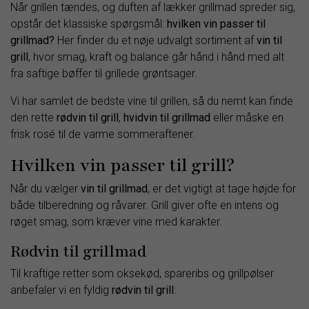
Når grillen tændes, og duften af lækker grillmad spreder sig,
opstår det klassiske spørgsmål:
hvilken vin passer til
grillmad?
Her finder du et nøje udvalgt sortiment af
vin til
grill
, hvor smag, kraft og balance går hånd i hånd med alt
fra saftige bøffer til grillede grøntsager.
Vi har samlet de bedste vine til grillen, så du nemt kan finde
den rette
rødvin til grill
,
hvidvin til grillmad
eller måske en
frisk rosé til de varme sommeraftener.
Hvilken vin passer til grill?
Når du vælger
vin til grillmad
, er det vigtigt at tage højde for
både tilberedning og råvarer. Grill giver ofte en intens og
røget smag, som kræver vine med karakter.
Rødvin til grillmad
Til kraftige retter som oksekød, spareribs og grillpølser
anbefaler vi en fyldig
rødvin til grill
: