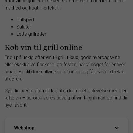
Rosévin til grill
er et sikkert sommerhit, da den kombinerer
friskhed og frugt. Perfekt til:
Grillspyd
Salater
Lette grillretter
Køb vin til grill online
Er du på udkig efter
vin til grill tilbud
, gode hverdagsvine
eller eksklusive flasker til grillfesten, har vi noget for enhver
smag. Bestil dine grillvine nemt online og få leveret direkte
til døren.
Gør din næste grillmiddag til en komplet oplevelse med den
rette vin – udforsk vores udvalg af
vin til grillmad
og find din
nye favorit.
Webshop