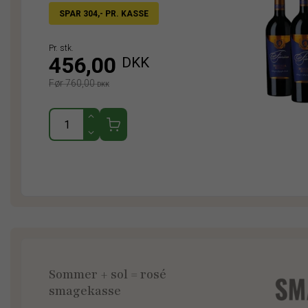
SPAR 304,- PR. KASSE
Pr. stk.
456,00
DKK
Før 760,00
DKK
Sommer + sol = rosé
smagekasse