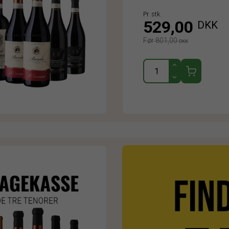
Pr. stk.
529,00
DKK
Før 801,00
DKK