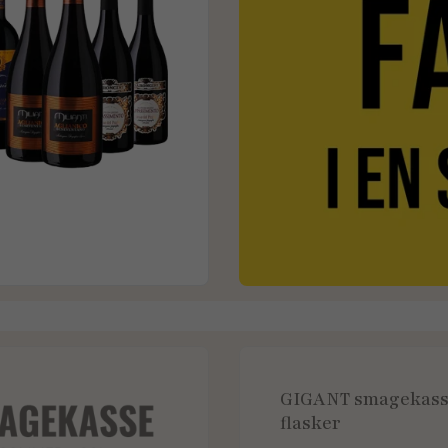
GIGANT smagekass
flasker