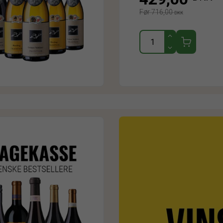
Før 716,00
DKK