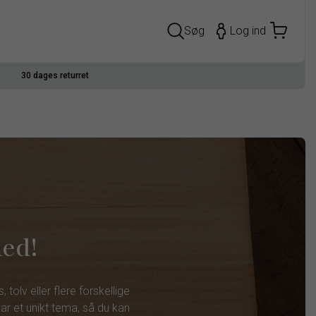
Søg
Log ind
30 dages returret
hed!
olv eller flere forskellige
ar et unikt tema, så du kan