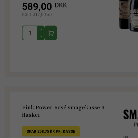
589,00
DKK
Før 1.017,00
DKK
Pink Power Rosé smagekasse 6
flasker
SPAR 258,75 KR PR. KASSE