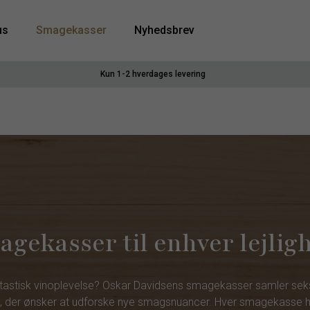
us
Smagekasser
Nyhedsbrev
Kun 1-2 hverdages levering
gekasser til enhver lejlig
ntastisk vinoplevelse? Oskar Davidsens smagekasser samler seks, t
 dig, der ønsker at udforske nye smagsnuancer. Hver smagekasse h