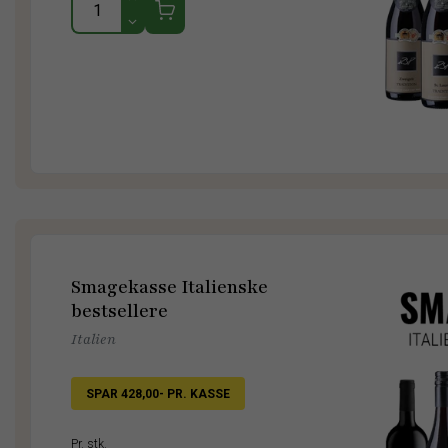
Smagekasse Italienske
bestsellere
Italien
SPAR 428,00- PR. KASSE
Pr. stk.