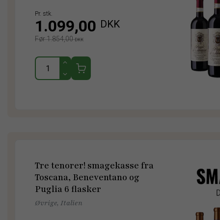
Pr. stk.
1.099,00
DKK
Før 1.854,00
DKK
Tre tenorer! smagekasse fra
Toscana, Beneventano og
Puglia 6 flasker
Øvrige, Italien