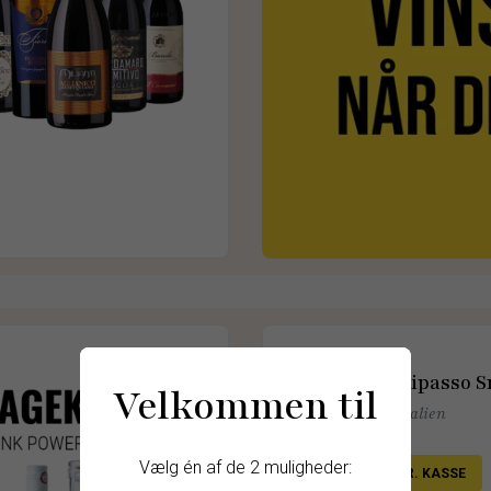
Amarone Ripasso 
Velkommen til
Valpolicella, Italien
Vælg én af de 2 muligheder:
SPAR 615,- PR. KASSE