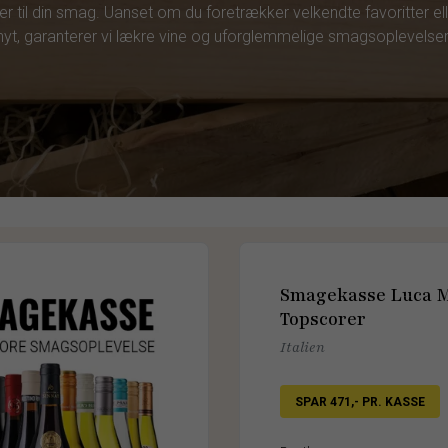
r til din smag. Uanset om du foretrækker velkendte favoritter elle
nyt, garanterer vi lækre vine og uforglemmelige smagsoplevelser
Smagekasse Luca 
Topscorer
Italien
SPAR 471,- PR. KASSE