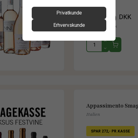
Pr. stk.
Privatkunde
899,00
DKK
Erhvervskunde
Før 1.514,00
DKK
Appassimento Sma
Italien
SPAR 272,- PR.KASSE