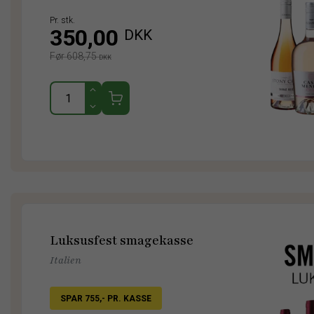
Pr. stk.
350,00
DKK
Før 608,75
DKK
Luksusfest smagekasse
Italien
SPAR 755,- PR. KASSE