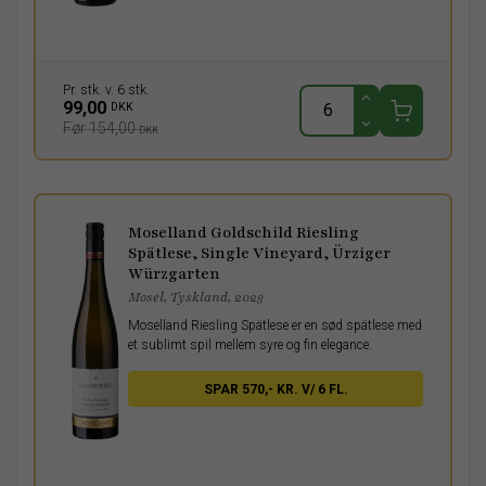
Pr. stk. v. 6 stk.
99,00
DKK
Før 154,00
DKK
Moselland Goldschild Riesling
Spätlese, Single Vineyard, Ürziger
Würzgarten
Mosel, Tyskland, 2023
Moselland Riesling Spätlese er en sød spätlese med
et sublimt spil mellem syre og fin elegance.
SPAR 570,- KR. V/ 6 FL.