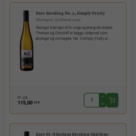
Eser Riesling No. 3, Simply Fruity
Rheingau, Tyskland, 2024
Weingut Eser ejes af to unge og energiske brødre.
Thomas og Christoff er begge uddannet som
ønologer og vinmagere. No. 3 Simply Fruity er
hverken tør eller sød men lige midt i mellem. Et
interessant bekendtskab.
Pr. stk.
115,00
DKK
Eser St. Nikolaus Riesling Spätlese