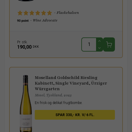
- Flaskehalsen
- Wine Advocate
Pr. stk.
190,00
DKK
Moselland Goldschild Riesling
Kabinett, Single Vineyard, Ürziger
Würzgarten
Mosel, Tyskland, 2023
En frisk og delikat frugtbombe.
SPAR 330,- KR. V/ 6 FL.