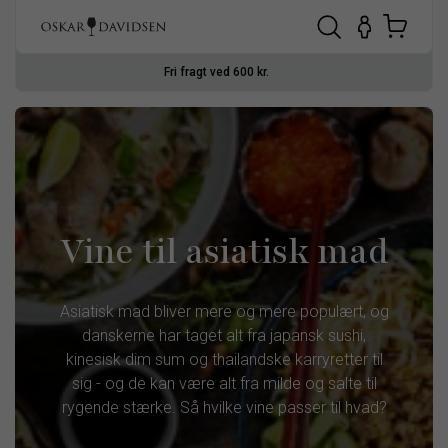
Fri fragt ved 600 kr.
Vine til asiatisk mad
Asiatisk mad bliver mere og mere populært, og
danskerne har taget alt fra japansk sushi,
kinesisk dim sum og thailandske karryretter til
sig - og de kan være alt fra milde og salte til
rygende stærke. Så hvilke vine passer til hvad?