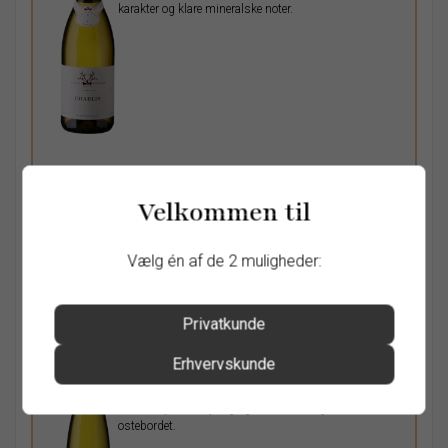
karakter og klare mineralske noter.
Velkommen til
Pr. stk.
229,00
DKK
Vælg én af de 2 muligheder:
Privatkunde
Lentz Gewürztraminer
Erhvervskunde
Alsace, Frankrig, 2020
Klassisk Gewurztraminer med eksotisk frugt og
lækker krydderi. Fyldig og balanceret, lige til
ostebordet.