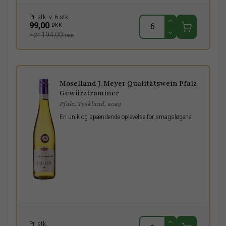
Pr. stk. v. 6 stk.
99,00
DKK
Før 194,00
DKK
Moselland J. Meyer Qualitätswein Pfalz
Gewürztraminer
Pfalz, Tyskland, 2023
En unik og spændende oplevelse for smagsløgene.
Pr. stk.