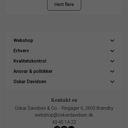
Hent flere
Webshop
Erhverv
Om Oskar Davidsen
Handelsbetingelser
Kvalitetskontrol
HoReCa | B2B
Fortryd aftale
Erhvervssalg
Ansvar & politikker
IFS Food-certificering
Hovedlager
Se Fødevarestyrelsens smiley-rapporter
Oskar Davidsen
Persondatapolitik
Tilmeld nyhedsbrev
Cookiepolitik
CO2 venlig bulk vin
Kontakt os
Tilgængelighedserklæring
FAQ
Oskar Davidsen & Co. -
Ringager 6,
2605
Brøndby
Job & karriere
webshop@oskardavidsen.dk
43 45 14 22