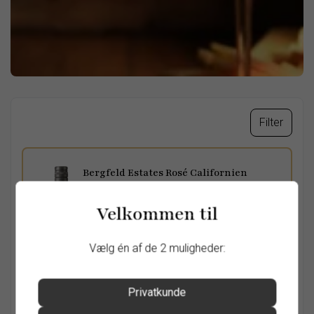
Filter
Bergfeld Estates Rosé Californien
Californien, USA
Dejlig sprød og frisk rosévin med en harmonisk
Velkommen til
sødme.
Vælg én af de 2 muligheder:
Privatkunde