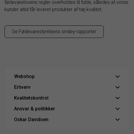
fødevarelovens regler overholdes til fulde, således at vores
kunder altid får leveret produkter af høj kvalitet.
Se Fødevarestyrelsens smiley-rapporter
Webshop
Erhverv
Om Oskar Davidsen
Handelsbetingelser
Kvalitetskontrol
HoReCa | B2B
Fortryd aftale
Erhvervssalg
Ansvar & politikker
IFS Food-certificering
Hovedlager
Se Fødevarestyrelsens smiley-rapporter
Oskar Davidsen
Persondatapolitik
Tilmeld nyhedsbrev
Cookiepolitik
CO2 venlig bulk vin