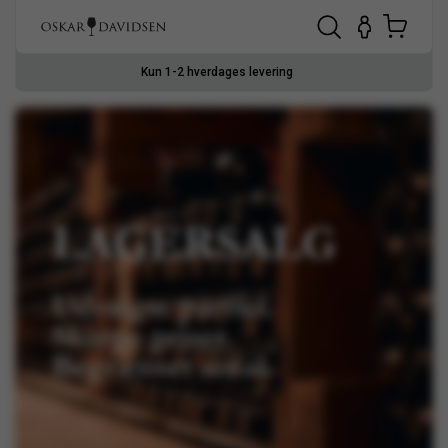
Kun 1-2 hverdages levering